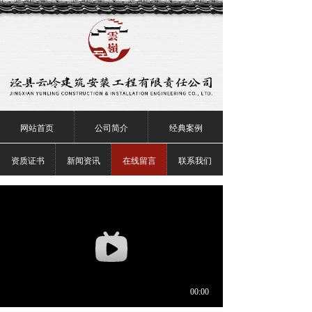
网站首页
公司简介
经典案例
资质证书
新闻资讯
在线留言
联系我们