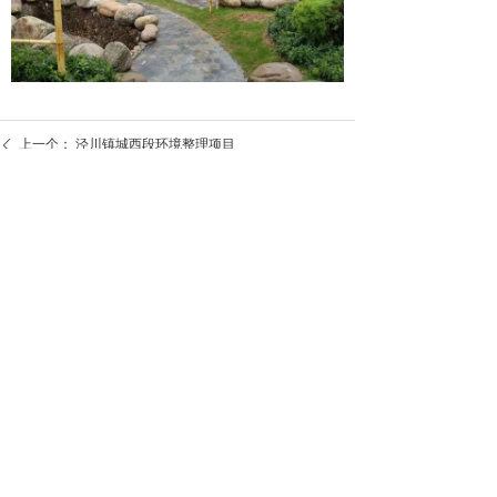
上一个：
泾川镇城西段环境整理项目
ꄴ
下一个：
宣城职业技术学院景观工程
ꄲ
联系电话：0563—5034382
邮 编：242500
公司地址：安徽省泾县泾川镇苏红东路48号
传 真：0563—5034433