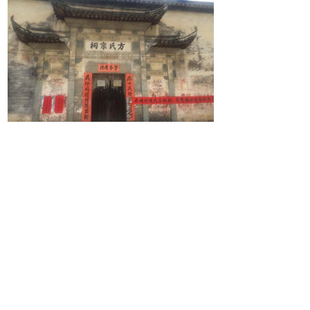
安徽黄山新农村建设示范项目古建
修缮工程位于安徽歙县境内，该项
目共抢修加固明清时期徽派建筑风
格祠堂共计一十八处。
上一个：
上海宝山区罗店镇文物建筑修缮工程
ꄴ
下一个：
云岭新四军军部旧址维修工程
ꄲ