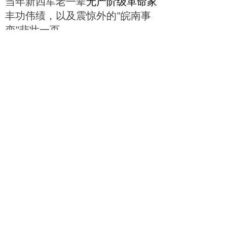
当年新四军老一辈
无产阶级革命家
丰功伟绩，以及震惊外的
皖南事
"
变
悲壮一页。
"
上一个：
安徽黄山新农村建设示范项目古建修缮工程
ꄴ
下一个：
桃花潭文昌阁修缮工程
ꄲ
联系电话：0563—5034382
邮 编：242500