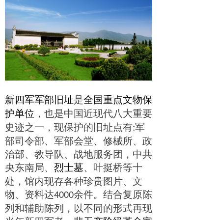
新四军军部旧址
是
全国重点文物保
护单位
，也是中国近现代八大重要
，现保护的旧址点有
史迹之一
军
:
部司令部、军部会堂、修械所、政
治部、教导队、战地服务团，中共
央东南局、
烈士墓
、叶挺桥等十
处，馆内现存各种珍贵图片、文
物、资料达
余件。结合复原陈
4000
列和辅助陈列，以不同的形式再现