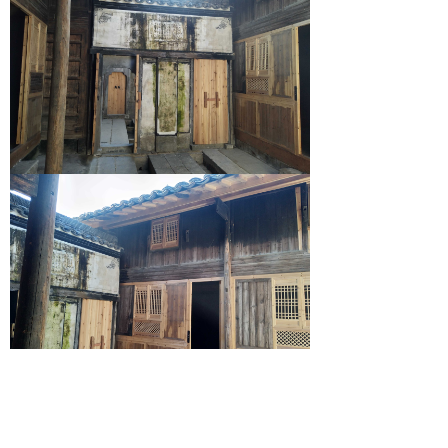
上一个：
无
ꄴ